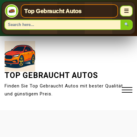
Top Gebraucht Autos
☰
S
k
i
p
t
TOP GEBRAUCHT AUTOS
o
Finden Sie Top Gebraucht Autos mit bester Qualität
c
und günstigem Preis.
o
n
t
Close
e
Menu
n
t