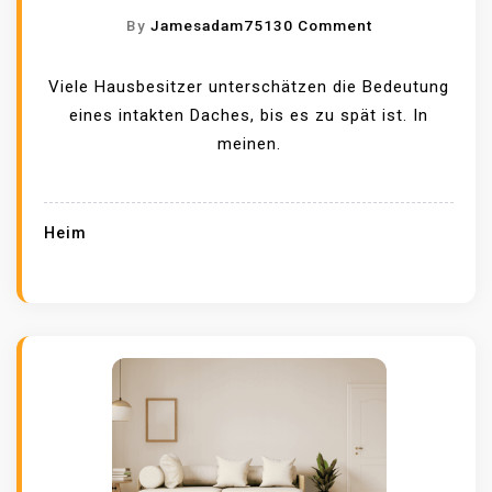
C
O
By
Jamesadam7513
0 Comment
H
N
T
W
Viele Hausbesitzer unterschätzen die Bedeutung
I
A
eines intakten Daches, bis es zu spät ist. In
G
S
meinen.
P
S
F
I
L
N
Heim
E
D
G
D
E
I
N
E
:
A
E
N
I
Z
N
E
E
I
R