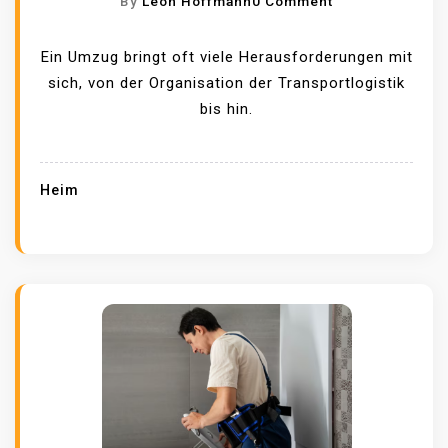
O
By
Leon Hoffmann
0 Comment
N
W
Ein Umzug bringt oft viele Herausforderungen mit
I
sich, von der Organisation der Transportlogistik
E
bis hin.
M
Ö
B
Heim
E
L
L
A
G
E
R
U
N
G