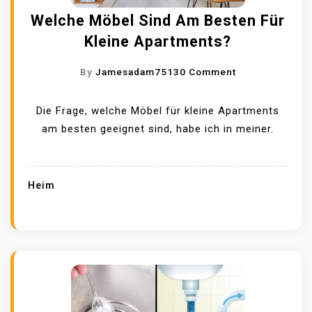
A
R
Welche Möbel Sind Am Besten Für
U
H
Kleine Apartments?
F
A
D
U
O
By
Jamesadam7513
0 Comment
E
S
N
N
B
W
Die Frage, welche Möbel für kleine Apartments
W
E
E
am besten geeignet sind, habe ich in meiner.
I
S
L
N
I
C
T
T
H
Heim
E
Z
E
R
E
M
V
R
Ö
O
B
B
R
E
E
B
I
L
E
E
S