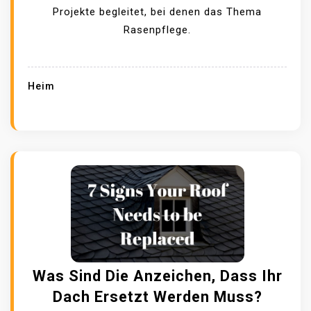
M
I
Projekte begleitet, bei denen das Thema
M
E
Rasenpflege.
E
S
R
I
Z
E
Heim
U
I
S
H
T
R
R
E
E
N
I
R
C
A
H
S
E
E
N
N
Was Sind Die Anzeichen, Dass Ihr
?
R
Dach Ersetzt Werden Muss?
I