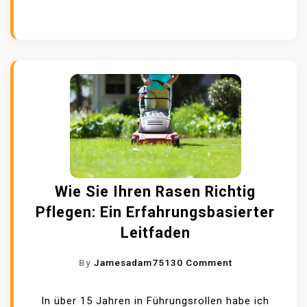
L
D
R
T
E
E
E
R
I
B
N
E
I
S
G
T
T
E
W
E
G
Wie Sie Ihren Rasen Richtig
,
Pflegen: Ein Erfahrungsbasierter
E
Leitfaden
I
N
O
By
Jamesadam7513
0 Comment
Z
N
I
W
In über 15 Jahren in Führungsrollen habe ich