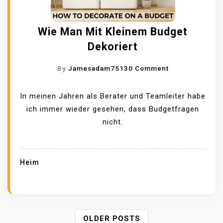
C
F
H
A
Wie Man Mit Kleinem Budget
E
H
Dekoriert
N
R
,
U
O
By
Jamesadam7513
0 Comment
D
N
N
A
G
W
In meinen Jahren als Berater und Teamleiter habe
S
S
I
ich immer wieder gesehen, dass Budgetfragen
S
B
E
nicht.
I
A
M
H
S
A
R
I
N
Heim
D
E
M
A
R
I
C
T
T
H
E
K
E
P
OLDER POSTS
R
L