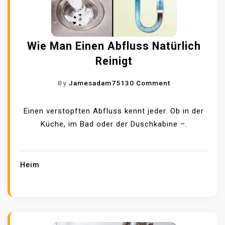
R
I
I
E
N
N
I
E
D
T
Wie Man Einen Abfluss Natürlich
R
A
E
R
Reinigt
M
N
E
B
O
By
Jamesadam7513
0 Comment
N
E
N
O
S
W
Einen verstopften Abfluss kennt jeder. Ob in der
V
T
I
Küche, im Bad oder der Duschkabine –.
I
E
E
E
N
M
R
F
A
U
Heim
Ü
N
N
R
E
G
K
I
I
L
N
N
E