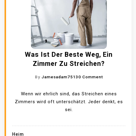
E
A
I
N
N
N
A
S
E
B
P
A
F
R
P
L
U
A
U
C
R
Was Ist Der Beste Weg, Ein
S
H
T
Zimmer Zu Streichen?
S
N
M
N
E
E
O
By
Jamesadam7513
0 Comment
A
H
N
N
T
M
T
W
Wenn wir ehrlich sind, das Streichen eines
Ü
E
S
A
Zimmers wird oft unterschätzt. Jeder denkt, es
R
N
?
S
sei.
L
S
I
I
O
S
C
L
T
Heim
H