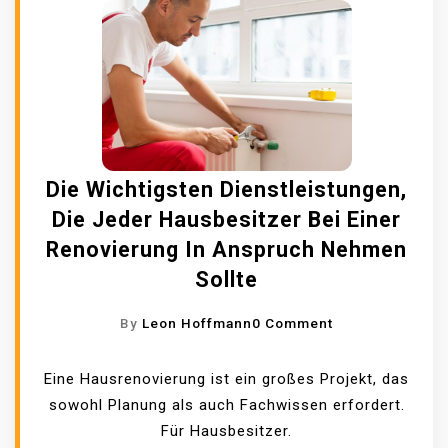
R
E
I
R
C
U
H
N
T
D
I
S
G
T
Die Wichtigsten Dienstleistungen,
E
R
Die Jeder Hausbesitzer Bei Einer
A
E
B
Renovierung In Anspruch Nehmen
S
F
S
Sollte
L
F
U
O
By
Leon Hoffmann
0 Comment
R
S
N
E
S
D
I
Eine Hausrenovierung ist ein großes Projekt, das
R
I
E
sowohl Planung als auch Fachwissen erfordert.
E
E
R
Für Hausbesitzer.