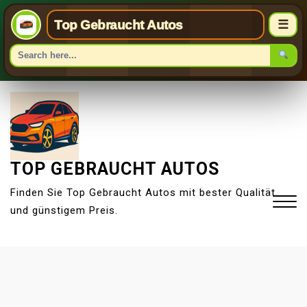
Top Gebraucht Autos
☰
S
k
i
p
t
TOP GEBRAUCHT AUTOS
o
Finden Sie Top Gebraucht Autos mit bester Qualität
c
und günstigem Preis.
o
n
t
Close
e
Menu
n
t