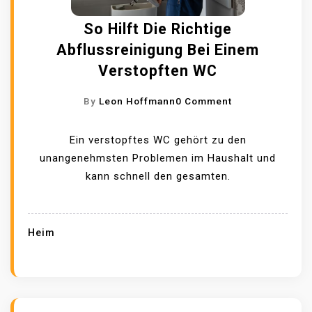
I
So Hilft Die Richtige
H
Abflussreinigung Bei Einem
R
Verstopften WC
E
N
O
By
Leon Hoffmann
0 Comment
U
N
M
S
Ein verstopftes WC gehört zu den
Z
O
unangenehmsten Problemen im Haushalt und
U
H
kann schnell den gesamten.
G
I
E
L
I
F
N
Heim
T
F
D
A
I
C
E
H