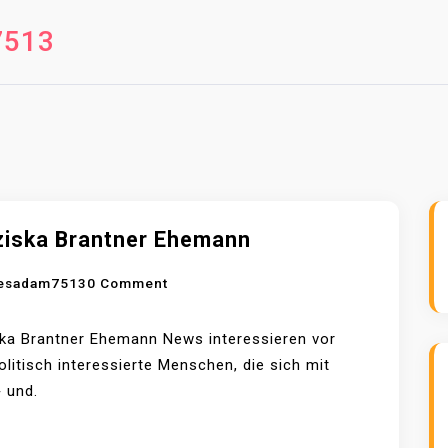
513
ziska Brantner Ehemann
O
esadam7513
0 Comment
N
F
ka Brantner Ehemann News interessieren vor
R
olitisch interessierte Menschen, die sich mit
A
 und.
N
Z