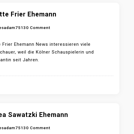
G
A
G
tte Frier Ehemann
N
E
N
O
esadam7513
0 Comment
R
N
E
A
H
 Frier Ehemann News interessieren viele
N
E
hauer, weil die Kölner Schauspielerin und
N
M
ntin seit Jahren.
E
A
T
N
T
N
E
F
R
I
ea Sawatzki Ehemann
E
O
esadam7513
0 Comment
R