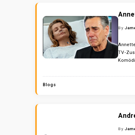
Anne
By
Jam
Annette
TV‑Zusc
Komödia
Blogs
Andr
By
Jam