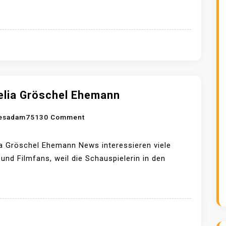
I
S
K
A
B
R
A
elia Gröschel Ehemann
N
T
O
esadam7513
0 Comment
N
N
E
C
a Gröschel Ehemann News interessieren viele
R
O
 und Filmfans, weil die Schauspielerin in den
E
R
H
N
E
E
M
L
A
I