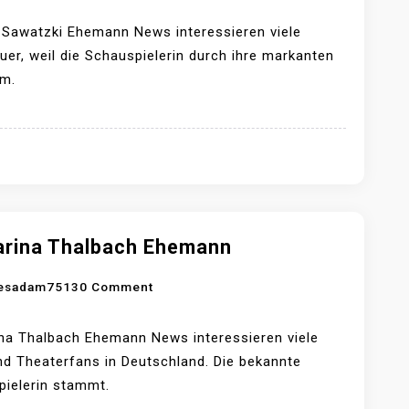
N
E
A
H
 Sawatzki Ehemann News interessieren viele
N
E
er, weil die Schauspielerin durch ihre markanten
D
M
im.
R
A
E
N
A
N
S
A
W
A
arina Thalbach Ehemann
T
O
esadam7513
0 Comment
Z
N
K
K
I
na Thalbach Ehemann News interessieren viele
A
E
nd Theaterfans in Deutschland. Die bekannte
T
H
ielerin stammt.
H
E