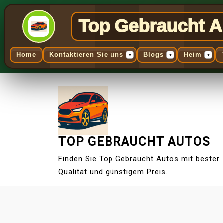
Top Gebraucht A
Home
Kontaktieren Sie uns
Blogs
Heim
▾
▾
▾
S
k
i
p
t
TOP GEBRAUCHT AUTOS
o
c
Finden Sie Top Gebraucht Autos mit bester
o
Qualität und günstigem Preis.
n
t
e
n