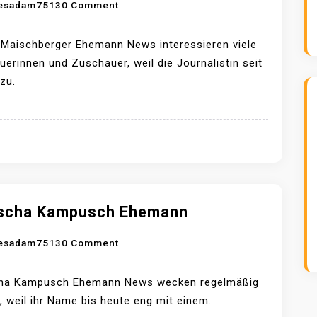
O
esadam7513
0 Comment
E
N
H
S
E
 Maischberger Ehemann News interessieren viele
A
M
erinnen und Zuschauer, weil die Journalistin seit
N
A
zu.
D
N
R
N
A
M
A
I
S
scha Kampusch Ehemann
C
O
esadam7513
0 Comment
H
N
B
N
E
ha Kampusch Ehemann News wecken regelmäßig
A
R
, weil ihr Name bis heute eng mit einem.
T