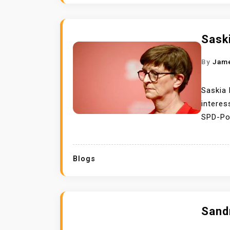
Sask
By
Jam
Saskia 
interes
SPD-Pol
Blogs
Sand