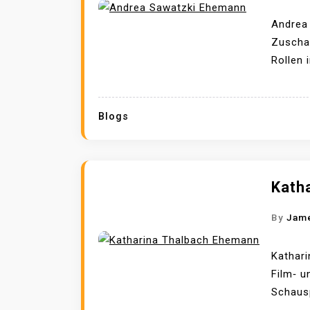
Andrea
Zuschau
Rollen 
Blogs
Kath
By
Jam
Kathari
Film‑ u
Schausp