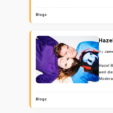
Blogs
Haze
By
Jam
Hazel B
weil di
Moderat
Blogs