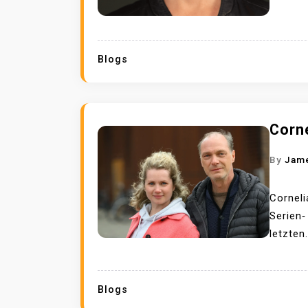
Blogs
Corn
By
Jam
Corneli
Serien‑
letzten.
Blogs