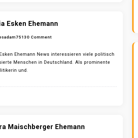
N
A
N
G
R
ia Esken Ehemann
Ö
O
esadam7513
0 Comment
S
N
C
S
H
Esken Ehemann News interessieren viele politisch
A
E
sierte Menschen in Deutschland. Als prominente
S
L
itikerin und.
K
E
I
H
A
E
E
M
S
A
K
N
E
ra Maischberger Ehemann
N
N