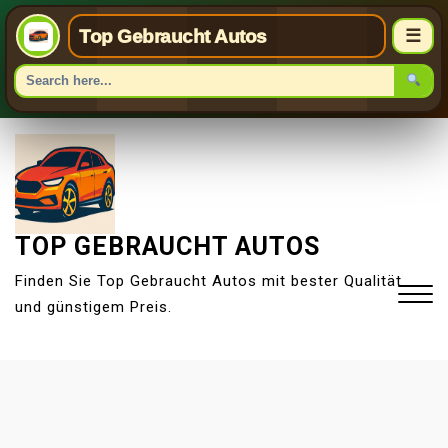
Top Gebraucht Autos
☰
S
k
i
p
t
TOP GEBRAUCHT AUTOS
o
Finden Sie Top Gebraucht Autos mit bester Qualität
c
und günstigem Preis.
o
n
t
Close
e
Menu
n
t