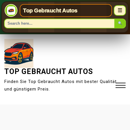
Top Gebraucht Autos
☰
S
k
i
p
t
TOP GEBRAUCHT AUTOS
o
Finden Sie Top Gebraucht Autos mit bester Qualität
c
und günstigem Preis.
o
n
t
Close
e
Menu
n
t