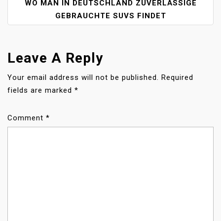
WO MAN IN DEUTSCHLAND ZUVERLÄSSIGE
N
A
GEBRAUCHTE SUVS FINDET
V
I
G
Leave A Reply
A
T
Your email address will not be published.
Required
I
fields are marked
*
O
N
Comment
*