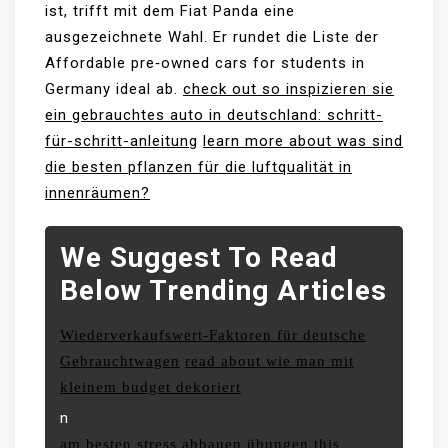
ist, trifft mit dem Fiat Panda eine
ausgezeichnete Wahl. Er rundet die Liste der
Affordable pre‑owned cars for students in
Germany ideal ab.
check out so inspizieren sie
ein gebrauchtes auto in deutschland: schritt-
für-schritt-anleitung
learn more about was sind
die besten pflanzen für die luftqualität in
innenräumen?
We Suggest To Read
Below Trending Articles
Wiederverkaufswert-Faktoren für deutsche
Gebrauchtwagen
read about wie man mit
kleinem budget dekoriert
n
am besten stress abbauen übungen
this