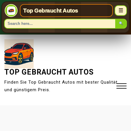
Top Gebraucht Autos
☰
S
k
i
p
t
TOP GEBRAUCHT AUTOS
o
Finden Sie Top Gebraucht Autos mit bester Qualität
c
und günstigem Preis.
o
n
t
Close
e
Menu
n
t