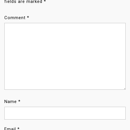
I
fields are marked
*
O
N
Comment
*
Name
*
Email
*