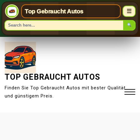
Top Gebraucht Autos
☰
S
k
i
p
t
TOP GEBRAUCHT AUTOS
o
Finden Sie Top Gebraucht Autos mit bester Qualität
c
und günstigem Preis.
o
n
t
Close
e
Menu
n
t