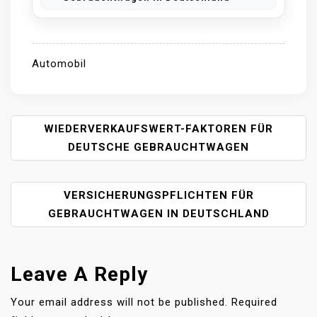
Automobil
P
WIEDERVERKAUFSWERT-FAKTOREN FÜR
O
DEUTSCHE GEBRAUCHTWAGEN
S
T
VERSICHERUNGSPFLICHTEN FÜR
N
A
GEBRAUCHTWAGEN IN DEUTSCHLAND
V
I
G
Leave A Reply
A
T
Your email address will not be published.
Required