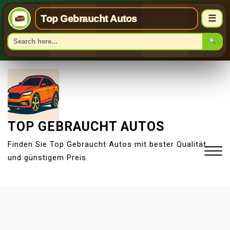
Top Gebraucht Autos
☰
S
k
i
p
t
TOP GEBRAUCHT AUTOS
o
Finden Sie Top Gebraucht Autos mit bester Qualität
c
und günstigem Preis.
o
n
t
Close
e
Menu
n
t