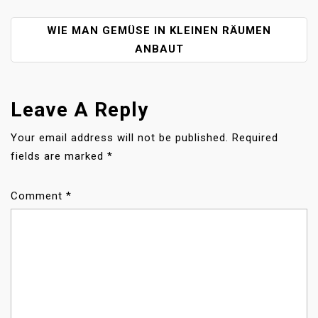
S
T
WIE MAN GEMÜSE IN KLEINEN RÄUMEN
N
A
ANBAUT
V
I
G
Leave A Reply
A
T
Your email address will not be published.
Required
I
fields are marked
*
O
N
Comment
*